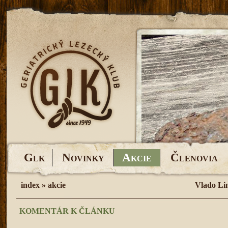
G
N
A
Č
LK
OVINKY
KCIE
LENOVIA
index
»
akcie
Vlado Li
KOMENTÁR K ČLÁNKU