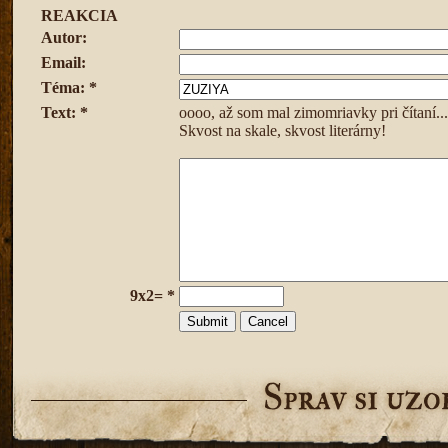
REAKCIA
Autor:
Email:
Téma: *
Text: *
oooo, až som mal zimomriavky pri čítaní...
Skvost na skale, skvost literárny!
9x2= *