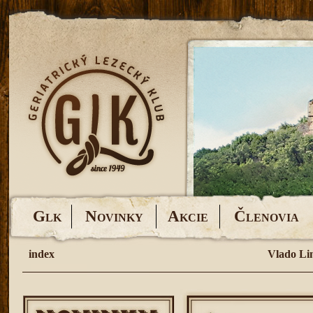
G
N
A
Č
LK
OVINKY
KCIE
LENOVIA
index
Vlado Li