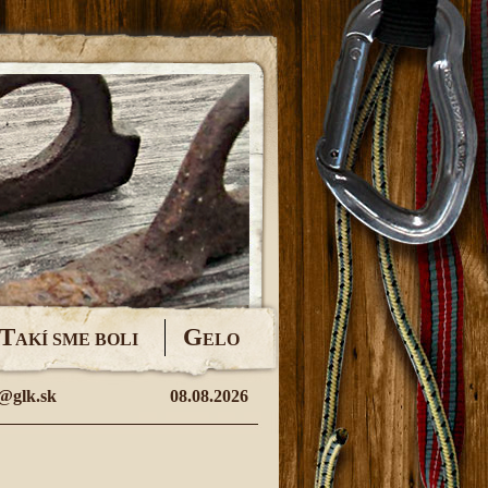
T
G
AKÍ SME BOLI
ELO
@glk.sk
08.08.2026