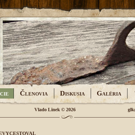
Č
D
G
CIE
LENOVIA
ISKUSIA
ALÉRIA
Vlado Linek
© 2026
glk
NEVYCESTOVAL