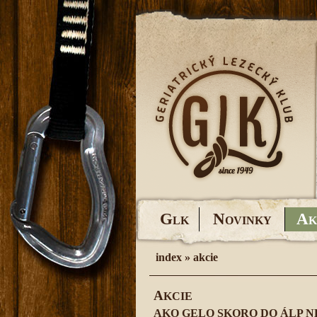
G
N
A
LK
OVINKY
K
index
»
akcie
A
KCIE
AKO GELO SKORO DO ÁLP 