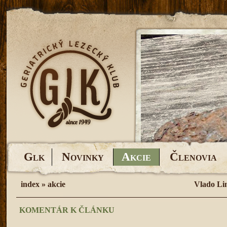
G
N
A
Č
LK
OVINKY
KCIE
LENOVIA
index
»
akcie
Vlado Li
KOMENTÁR K ČLÁNKU