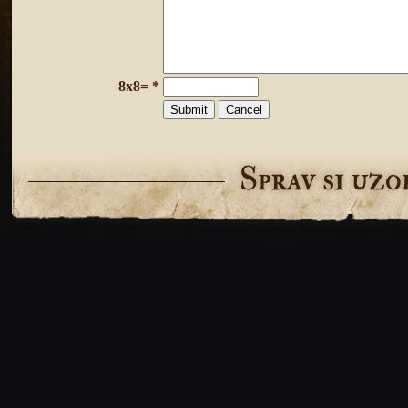
8x8= *