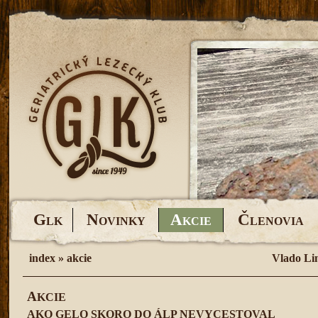
G
N
A
Č
LK
OVINKY
KCIE
LENOVIA
index
»
akcie
Vlado Li
A
KCIE
AKO GELO SKORO DO ÁLP NEVYCESTOVAL