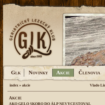
G
N
A
Č
LK
OVINKY
KCIE
LENOVIA
index
»
akcie
Vlado Li
A
KCIE
AKO GELO SKORO DO ÁLP NEVYCESTOVAL