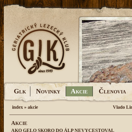
G
N
A
Č
LK
OVINKY
KCIE
LENOVIA
index
»
akcie
Vlado Li
A
KCIE
AKO GELO SKORO DO ÁLP NEVYCESTOVAL