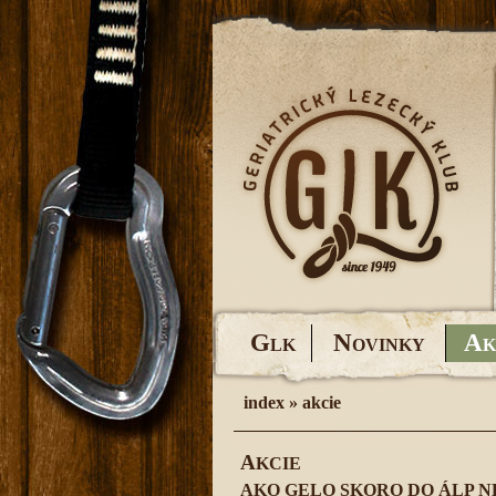
G
N
A
LK
OVINKY
K
index
»
akcie
A
KCIE
AKO GELO SKORO DO ÁLP 