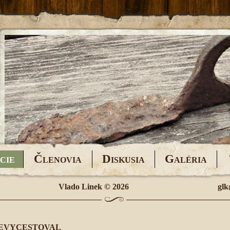
Č
D
G
CIE
LENOVIA
ISKUSIA
ALÉRIA
Vlado Linek
© 2026
glk
NEVYCESTOVAL