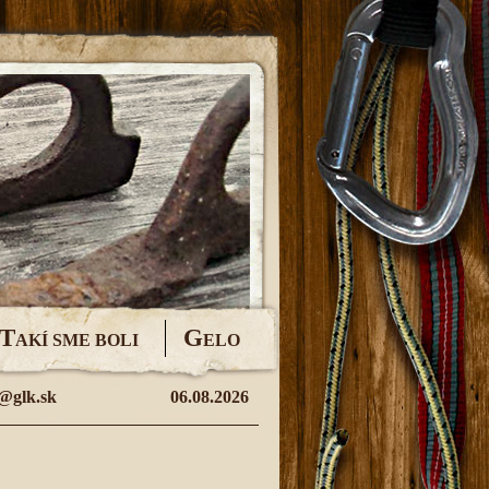
T
G
AKÍ SME BOLI
ELO
@glk.sk
06.08.2026