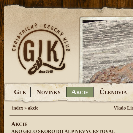
G
N
A
Č
LK
OVINKY
KCIE
LENOVIA
index
»
akcie
Vlado Li
A
KCIE
AKO GELO SKORO DO ÁLP NEVYCESTOVAL