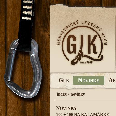
G
N
A
LK
OVINKY
K
index
»
novinky
N
OVINKY
100 + 100 NA KALAMÁRKE