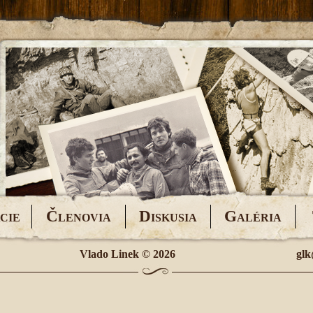
Č
D
G
CIE
LENOVIA
ISKUSIA
ALÉRIA
Vlado Linek
© 2026
glk