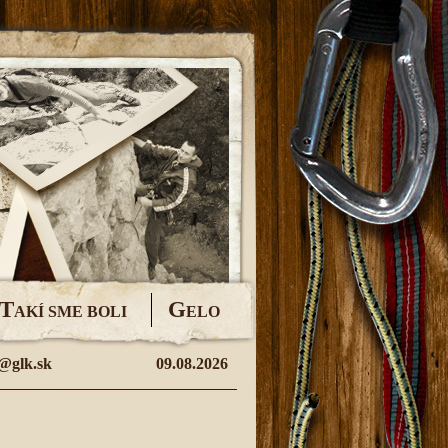
T
G
AKÍ SME BOLI
ELO
@glk.sk
09.08.2026