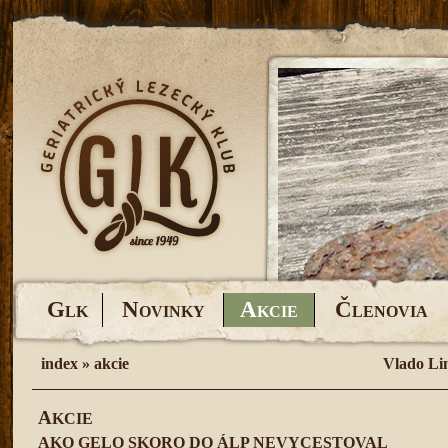
G
N
A
Č
LK
OVINKY
KCIE
LENOVIA
index
»
akcie
Vlado Li
A
KCIE
AKO GELO SKORO DO ÁLP NEVYCESTOVAL