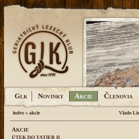
G
N
A
Č
LK
OVINKY
KCIE
LENOVIA
index
»
akcie
Vlado Li
A
KCIE
ÚTEK DO TATIER II