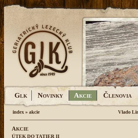
G
N
A
Č
LK
OVINKY
KCIE
LENOVIA
index
»
akcie
Vlado Li
A
KCIE
ÚTEK DO TATIER II