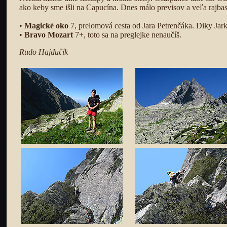
ako keby sme išli na Capucína. Dnes málo previsov a veľa rajba
•
Magické oko
7, prelomová cesta od Jara Petrenčáka. Diky Jar
•
Bravo Mozart
7+, toto sa na preglejke nenaučíš.
Rudo Hajdučík