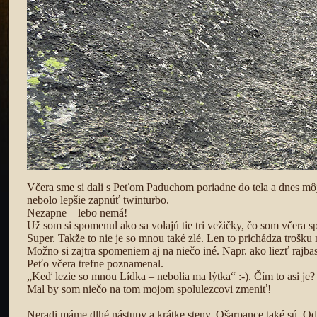
Včera sme si dali s Peťom Paduchom poriadne do tela a dnes mô
nebolo lepšie zapnúť twinturbo.
Nezapne – lebo nemá!
Už som si spomenul ako sa volajú tie tri vežičky, čo som včera sp
Super. Takže to nie je so mnou také zlé. Len to prichádza trošku 
Možno si zajtra spomeniem aj na niečo iné. Napr. ako liezť rajbas
Peťo včera trefne poznamenal.
„Keď lezie so mnou Lídka – nebolia ma lýtka“ :-). Čím to asi je?
Mal by som niečo na tom mojom spolulezcovi zmeniť!
Neradi máme dlhé nástupy a krátke steny. Ošarpance také sú. Od