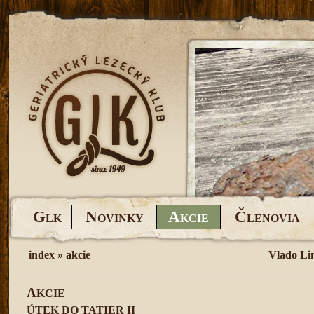
G
N
A
Č
LK
OVINKY
KCIE
LENOVIA
index
»
akcie
Vlado Li
A
KCIE
ÚTEK DO TATIER II